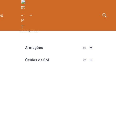
Searc
os
Categorias
+
Armações
35
+
Óculos de Sol
22