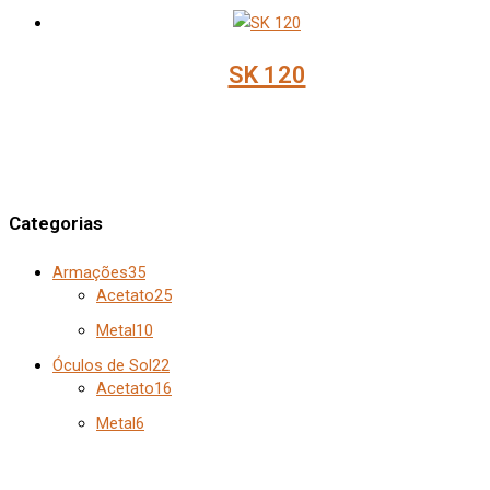
SK 120
Categorias
Armações
35
Acetato
25
Metal
10
Óculos de Sol
22
Acetato
16
Metal
6