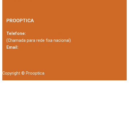
Onde comprar
Ajuda
PROOPTICA
Telefone:
(+351) 213 616 580
(Chamada para rede fixa nacional)
Email:
prooptica@prooptica.pt
Copyright © Prooptica
×