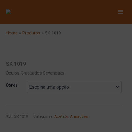
Skip
to
content
Home
Produtos
SK 1019
SK 1019
Óculos Graduados Sevenoaks
Cores
REF:
SK 1019
Categorias:
Acetato
,
Armações