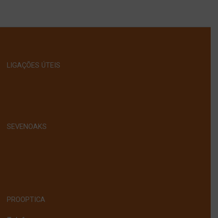
LIGAÇÕES ÚTEIS
Política de Privacidade
Contactos
SEVENOAKS
Quem somos
Onde comprar
Ajuda
PROOPTICA